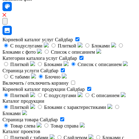
Корневой каталог услуг
Сайдбар
С подуслугами
Плиткой
Блоками
Блоками с фото
Список с описанием
Категории каталога услуг
Сайдбар
Плиткой
Блоками
Список с описанием
Страница услуги
Сайдбар
С табами
Блочно
Включить / отключить корзину
Корневой каталог продукции
Сайдбар
Плиткой
С подуслугами
С описанием
Каталог продукции
Плиткой
Блоками с характеристиками
Блоками
Страница товара
Сайдбар
Товар слева
Товар справа
Каталог проектов
Плиткой с табами
Слайдером
Блоками с