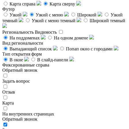
Карта справа
Карта сверху
Футер
Узкий
Узкий с меню
Широкий
Узкий
темный
Узкий с меню темный
Широкий темный
Региональность
Видимость
На поддоменах
На одном домене
Вид региональности
Выпадающий список
Попап окно с городами
Тип открытия форм
В окне
В слайд-панели
Фиксированные справа
Обратный звонок
Задать вопрос
Отзыв
Карта
На внутренних страницах
Обратный звонок