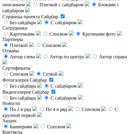
описанием
Плиткой с сайдбаром
Блоками с
сайдбаром
Страница проекта
Сайдбар
Без сайдбара
С сайдбаром
Сотрудники
Карточками
Списком
Крупными фото
Партнеры
Плиткой
Списком
Отзывы
Автор слева
Автор по центру
Автор справа
Сертификаты
Списком
Сеткой
Фотогалерея
Сайдбар
Без сайдбара
С сайдбаром
Видеогалерея
Сайдбар
Без сайдбара
С сайдбаром
Новости
По 2 в ряд
По 4 в ряд
Списком
С
крупной первой
Акции
Баннерами
Списком
Контакты