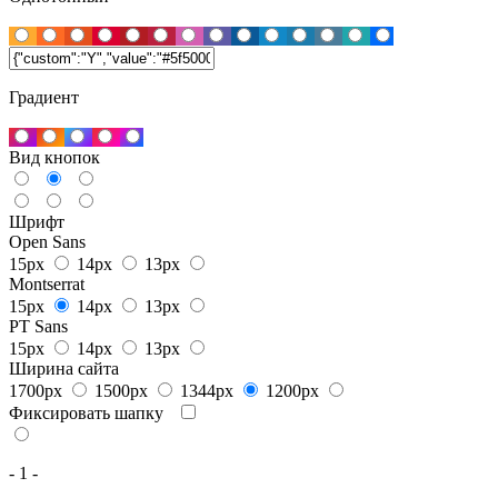
Градиент
Вид кнопок
Шрифт
Open Sans
15px
14px
13px
Montserrat
15px
14px
13px
PT Sans
15px
14px
13px
Ширина сайта
1700px
1500px
1344px
1200px
Фиксировать шапку
- 1 -