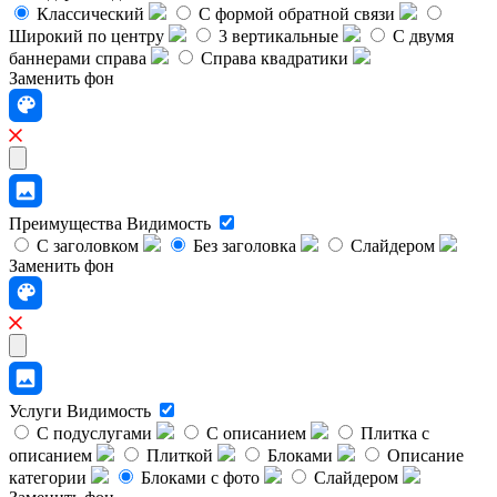
Классический
C формой обратной связи
Широкий по центру
3 вертикальные
С двумя
баннерами справа
Справа квадратики
Заменить фон
Преимущества
Видимость
С заголовком
Без заголовка
Слайдером
Заменить фон
Услуги
Видимость
С подуслугами
С описанием
Плитка с
описанием
Плиткой
Блоками
Описание
категории
Блоками с фото
Слайдером