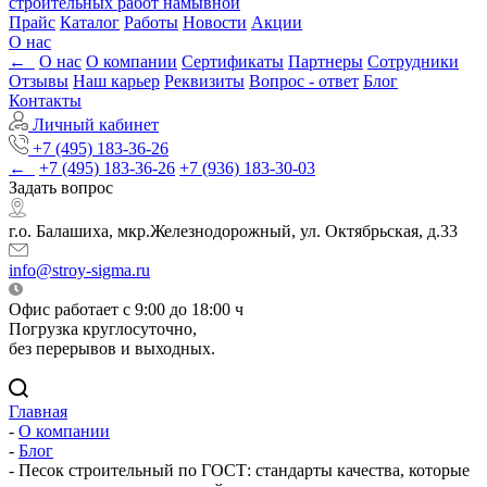
строительных работ намывной
Прайс
Каталог
Работы
Новости
Акции
О нас
←
О нас
О компании
Сертификаты
Партнеры
Сотрудники
Отзывы
Наш карьер
Реквизиты
Вопрос - ответ
Блог
Контакты
Личный кабинет
+7 (495) 183-36-26
←
+7 (495) 183-36-26
+7 (936) 183-30-03
Задать вопрос
г.о. Балашиха, мкр.Железнодорожный, ул. Октябрьская, д.33
info@stroy-sigma.ru
Офис работает с 9:00 до 18:00 ч
Погрузка круглосуточно,
без перерывов и выходных.
Главная
-
О компании
-
Блог
-
Песок строительный по ГОСТ: стандарты качества, которые