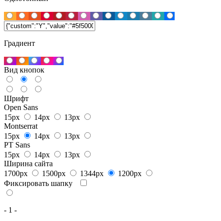
Градиент
Вид кнопок
Шрифт
Open Sans
15px
14px
13px
Montserrat
15px
14px
13px
PT Sans
15px
14px
13px
Ширина сайта
1700px
1500px
1344px
1200px
Фиксировать шапку
- 1 -