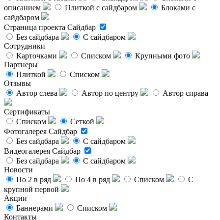
описанием
Плиткой с сайдбаром
Блоками с
сайдбаром
Страница проекта
Сайдбар
Без сайдбара
С сайдбаром
Сотрудники
Карточками
Списком
Крупными фото
Партнеры
Плиткой
Списком
Отзывы
Автор слева
Автор по центру
Автор справа
Сертификаты
Списком
Сеткой
Фотогалерея
Сайдбар
Без сайдбара
С сайдбаром
Видеогалерея
Сайдбар
Без сайдбара
С сайдбаром
Новости
По 2 в ряд
По 4 в ряд
Списком
С
крупной первой
Акции
Баннерами
Списком
Контакты