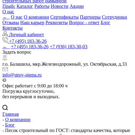
строительных работ намывной
Прайс
Каталог
Работы
Новости
Акции
О нас
←
О нас
О компании
Сертификаты
Партнеры
Сотрудники
Отзывы
Наш карьер
Реквизиты
Вопрос - ответ
Блог
Контакты
Личный кабинет
+7 (495) 183-36-26
←
+7 (495) 183-36-26
+7 (936) 183-30-03
Задать вопрос
г.о. Балашиха, мкр.Железнодорожный, ул. Октябрьская, д.33
info@stroy-sigma.ru
Офис работает с 9:00 до 18:00 ч
Погрузка круглосуточно,
без перерывов и выходных.
Главная
-
О компании
-
Блог
-
Песок строительный по ГОСТ: стандарты качества, которые