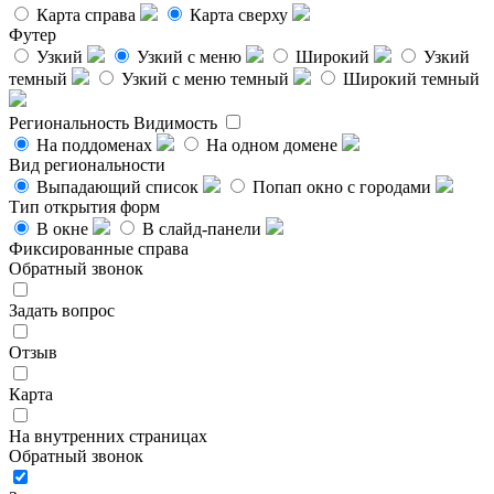
Карта справа
Карта сверху
Футер
Узкий
Узкий с меню
Широкий
Узкий
темный
Узкий с меню темный
Широкий темный
Региональность
Видимость
На поддоменах
На одном домене
Вид региональности
Выпадающий список
Попап окно с городами
Тип открытия форм
В окне
В слайд-панели
Фиксированные справа
Обратный звонок
Задать вопрос
Отзыв
Карта
На внутренних страницах
Обратный звонок