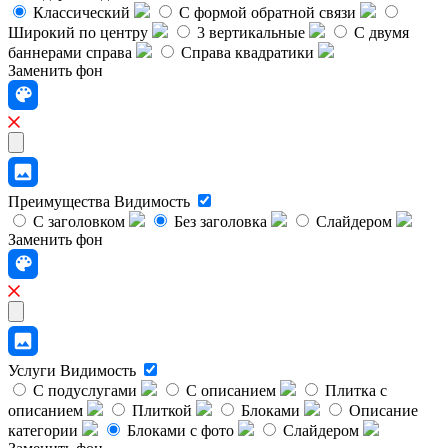
Классический
C формой обратной связи
Широкий по центру
3 вертикальные
С двумя
баннерами справа
Справа квадратики
Заменить фон
Преимущества
Видимость
С заголовком
Без заголовка
Слайдером
Заменить фон
Услуги
Видимость
С подуслугами
С описанием
Плитка с
описанием
Плиткой
Блоками
Описание
категории
Блоками с фото
Слайдером