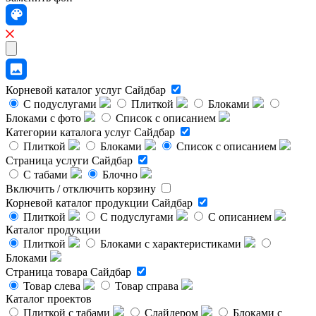
Корневой каталог услуг
Сайдбар
С подуслугами
Плиткой
Блоками
Блоками с фото
Список с описанием
Категории каталога услуг
Сайдбар
Плиткой
Блоками
Список с описанием
Страница услуги
Сайдбар
С табами
Блочно
Включить / отключить корзину
Корневой каталог продукции
Сайдбар
Плиткой
С подуслугами
С описанием
Каталог продукции
Плиткой
Блоками с характеристиками
Блоками
Страница товара
Сайдбар
Товар слева
Товар справа
Каталог проектов
Плиткой с табами
Слайдером
Блоками с