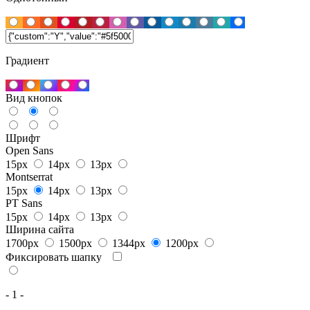
Градиент
Вид кнопок
Шрифт
Open Sans
15px
14px
13px
Montserrat
15px
14px
13px
PT Sans
15px
14px
13px
Ширина сайта
1700px
1500px
1344px
1200px
Фиксировать шапку
- 1 -