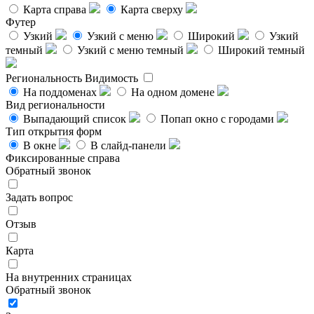
Карта справа
Карта сверху
Футер
Узкий
Узкий с меню
Широкий
Узкий
темный
Узкий с меню темный
Широкий темный
Региональность
Видимость
На поддоменах
На одном домене
Вид региональности
Выпадающий список
Попап окно с городами
Тип открытия форм
В окне
В слайд-панели
Фиксированные справа
Обратный звонок
Задать вопрос
Отзыв
Карта
На внутренних страницах
Обратный звонок