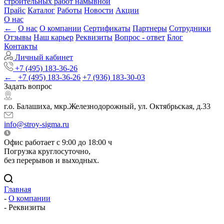
строительных работ намывной
Прайс
Каталог
Работы
Новости
Акции
О нас
←
О нас
О компании
Сертификаты
Партнеры
Сотрудники
Отзывы
Наш карьер
Реквизиты
Вопрос - ответ
Блог
Контакты
Личный кабинет
+7 (495) 183-36-26
←
+7 (495) 183-36-26
+7 (936) 183-30-03
Задать вопрос
г.о. Балашиха, мкр.Железнодорожный, ул. Октябрьская, д.33
info@stroy-sigma.ru
Офис работает с 9:00 до 18:00 ч
Погрузка круглосуточно,
без перерывов и выходных.
Главная
-
О компании
-
Реквизиты