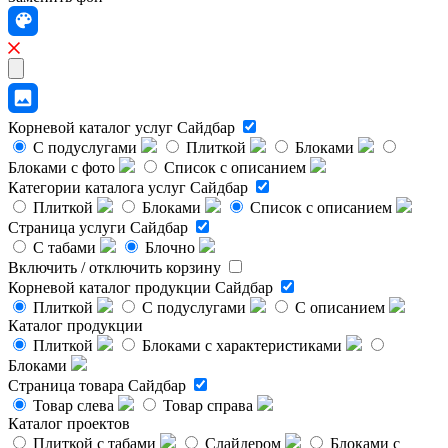
Корневой каталог услуг
Сайдбар
С подуслугами
Плиткой
Блоками
Блоками с фото
Список с описанием
Категории каталога услуг
Сайдбар
Плиткой
Блоками
Список с описанием
Страница услуги
Сайдбар
С табами
Блочно
Включить / отключить корзину
Корневой каталог продукции
Сайдбар
Плиткой
С подуслугами
С описанием
Каталог продукции
Плиткой
Блоками с характеристиками
Блоками
Страница товара
Сайдбар
Товар слева
Товар справа
Каталог проектов
Плиткой с табами
Слайдером
Блоками с