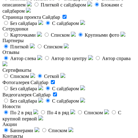
описанием
Плиткой с сайдбаром
Блоками с
сайдбаром
Страница проекта
Сайдбар
Без сайдбара
С сайдбаром
Сотрудники
Карточками
Списком
Крупными фото
Партнеры
Плиткой
Списком
Отзывы
Автор слева
Автор по центру
Автор справа
Сертификаты
Списком
Сеткой
Фотогалерея
Сайдбар
Без сайдбара
С сайдбаром
Видеогалерея
Сайдбар
Без сайдбара
С сайдбаром
Новости
По 2 в ряд
По 4 в ряд
Списком
С
крупной первой
Акции
Баннерами
Списком
Контакты