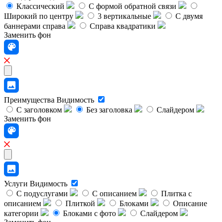
Классический
C формой обратной связи
Широкий по центру
3 вертикальные
С двумя
баннерами справа
Справа квадратики
Заменить фон
Преимущества
Видимость
С заголовком
Без заголовка
Слайдером
Заменить фон
Услуги
Видимость
С подуслугами
С описанием
Плитка с
описанием
Плиткой
Блоками
Описание
категории
Блоками с фото
Слайдером