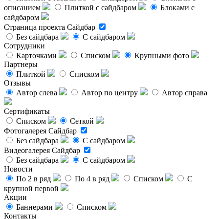
описанием
Плиткой с сайдбаром
Блоками с
сайдбаром
Страница проекта
Сайдбар
Без сайдбара
С сайдбаром
Сотрудники
Карточками
Списком
Крупными фото
Партнеры
Плиткой
Списком
Отзывы
Автор слева
Автор по центру
Автор справа
Сертификаты
Списком
Сеткой
Фотогалерея
Сайдбар
Без сайдбара
С сайдбаром
Видеогалерея
Сайдбар
Без сайдбара
С сайдбаром
Новости
По 2 в ряд
По 4 в ряд
Списком
С
крупной первой
Акции
Баннерами
Списком
Контакты