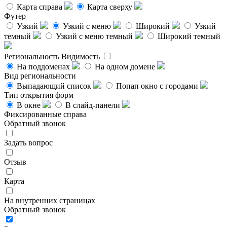
Карта справа
Карта сверху
Футер
Узкий
Узкий с меню
Широкий
Узкий
темный
Узкий с меню темный
Широкий темный
Региональность
Видимость
На поддоменах
На одном домене
Вид региональности
Выпадающий список
Попап окно с городами
Тип открытия форм
В окне
В слайд-панели
Фиксированные справа
Обратный звонок
Задать вопрос
Отзыв
Карта
На внутренних страницах
Обратный звонок