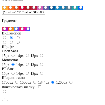
Градиент
Вид кнопок
Шрифт
Open Sans
15px
14px
13px
Montserrat
15px
14px
13px
PT Sans
15px
14px
13px
Ширина сайта
1700px
1500px
1344px
1200px
Фиксировать шапку
- 1 -