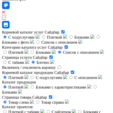
Корневой каталог услуг
Сайдбар
С подуслугами
Плиткой
Блоками
Блоками с фото
Список с описанием
Категории каталога услуг
Сайдбар
Плиткой
Блоками
Список с описанием
Страница услуги
Сайдбар
С табами
Блочно
Включить / отключить корзину
Корневой каталог продукции
Сайдбар
Плиткой
С подуслугами
С описанием
Каталог продукции
Плиткой
Блоками с характеристиками
Блоками
Страница товара
Сайдбар
Товар слева
Товар справа
Каталог проектов
Плиткой с табами
Слайдером
Блоками с