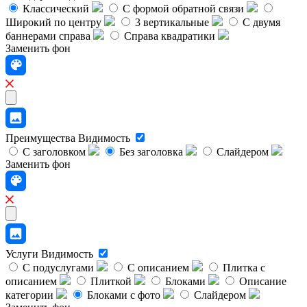
Классический
C формой обратной связи
Широкий по центру
3 вертикальные
С двумя
баннерами справа
Справа квадратики
Заменить фон
Преимущества
Видимость
С заголовком
Без заголовка
Слайдером
Заменить фон
Услуги
Видимость
С подуслугами
С описанием
Плитка с
описанием
Плиткой
Блоками
Описание
категории
Блоками с фото
Слайдером