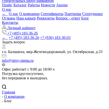
строительных работ намывной
Прайс
Каталог
Работы
Новости
Акции
О нас
←
О нас
О компании
Сертификаты
Партнеры
Сотрудники
Отзывы
Наш карьер
Реквизиты
Вопрос - ответ
Блог
Контакты
Личный кабинет
+7 (495) 183-36-26
←
+7 (495) 183-36-26
+7 (936) 183-30-03
Задать вопрос
г.о. Балашиха, мкр.Железнодорожный, ул. Октябрьская, д.33
info@stroy-sigma.ru
Офис работает с 9:00 до 18:00 ч
Погрузка круглосуточно,
без перерывов и выходных.
Главная
-
О компании
-
Блог