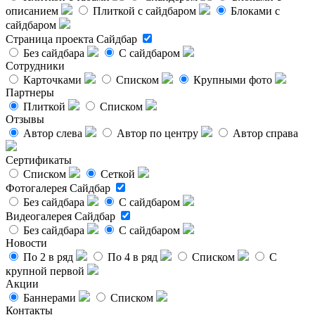
описанием
Плиткой с сайдбаром
Блоками с
сайдбаром
Страница проекта
Сайдбар
Без сайдбара
С сайдбаром
Сотрудники
Карточками
Списком
Крупными фото
Партнеры
Плиткой
Списком
Отзывы
Автор слева
Автор по центру
Автор справа
Сертификаты
Списком
Сеткой
Фотогалерея
Сайдбар
Без сайдбара
С сайдбаром
Видеогалерея
Сайдбар
Без сайдбара
С сайдбаром
Новости
По 2 в ряд
По 4 в ряд
Списком
С
крупной первой
Акции
Баннерами
Списком
Контакты