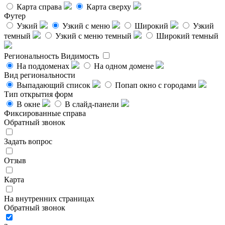
Карта справа
Карта сверху
Футер
Узкий
Узкий с меню
Широкий
Узкий
темный
Узкий с меню темный
Широкий темный
Региональность
Видимость
На поддоменах
На одном домене
Вид региональности
Выпадающий список
Попап окно с городами
Тип открытия форм
В окне
В слайд-панели
Фиксированные справа
Обратный звонок
Задать вопрос
Отзыв
Карта
На внутренних страницах
Обратный звонок