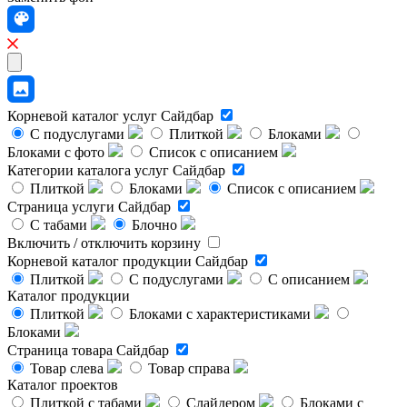
Корневой каталог услуг
Сайдбар
С подуслугами
Плиткой
Блоками
Блоками с фото
Список с описанием
Категории каталога услуг
Сайдбар
Плиткой
Блоками
Список с описанием
Страница услуги
Сайдбар
С табами
Блочно
Включить / отключить корзину
Корневой каталог продукции
Сайдбар
Плиткой
С подуслугами
С описанием
Каталог продукции
Плиткой
Блоками с характеристиками
Блоками
Страница товара
Сайдбар
Товар слева
Товар справа
Каталог проектов
Плиткой с табами
Слайдером
Блоками с