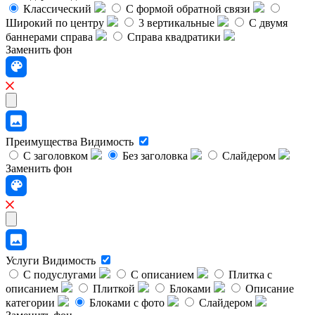
Классический
C формой обратной связи
Широкий по центру
3 вертикальные
С двумя
баннерами справа
Справа квадратики
Заменить фон
Преимущества
Видимость
С заголовком
Без заголовка
Слайдером
Заменить фон
Услуги
Видимость
С подуслугами
С описанием
Плитка с
описанием
Плиткой
Блоками
Описание
категории
Блоками с фото
Слайдером