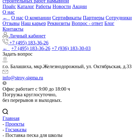
строительных работ намывной
Прайс
Каталог
Работы
Новости
Акции
О нас
←
О нас
О компании
Сертификаты
Партнеры
Сотрудники
Отзывы
Наш карьер
Реквизиты
Вопрос - ответ
Блог
Контакты
Личный кабинет
+7 (495) 183-36-26
←
+7 (495) 183-36-26
+7 (936) 183-30-03
Задать вопрос
г.о. Балашиха, мкр.Железнодорожный, ул. Октябрьская, д.33
info@stroy-sigma.ru
Офис работает с 9:00 до 18:00 ч
Погрузка круглосуточно,
без перерывов и выходных.
Главная
-
Проекты
-
Госзаказы
-
Поставка песка для школы