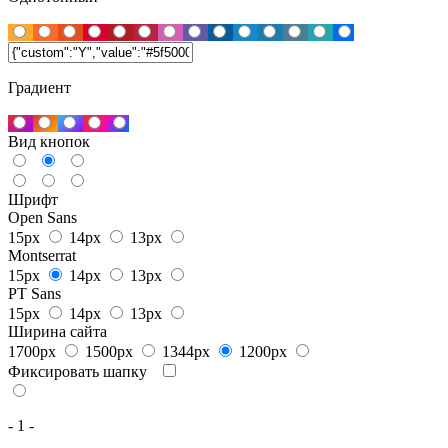
Градиент
Вид кнопок
Шрифт
Open Sans
15px
14px
13px
Montserrat
15px
14px
13px
PT Sans
15px
14px
13px
Ширина сайта
1700px
1500px
1344px
1200px
Фиксировать шапку
- 1 -