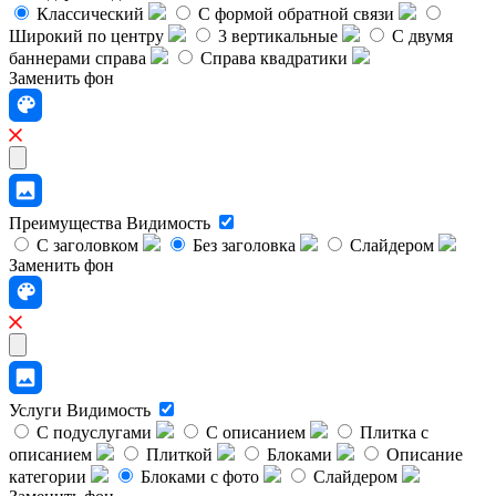
Классический
C формой обратной связи
Широкий по центру
3 вертикальные
С двумя
баннерами справа
Справа квадратики
Заменить фон
Преимущества
Видимость
С заголовком
Без заголовка
Слайдером
Заменить фон
Услуги
Видимость
С подуслугами
С описанием
Плитка с
описанием
Плиткой
Блоками
Описание
категории
Блоками с фото
Слайдером