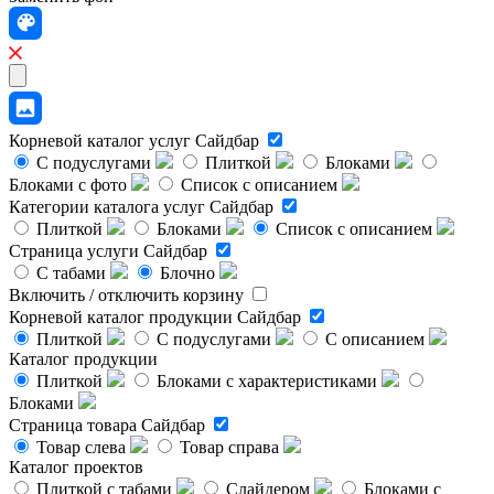
Корневой каталог услуг
Сайдбар
С подуслугами
Плиткой
Блоками
Блоками с фото
Список с описанием
Категории каталога услуг
Сайдбар
Плиткой
Блоками
Список с описанием
Страница услуги
Сайдбар
С табами
Блочно
Включить / отключить корзину
Корневой каталог продукции
Сайдбар
Плиткой
С подуслугами
С описанием
Каталог продукции
Плиткой
Блоками с характеристиками
Блоками
Страница товара
Сайдбар
Товар слева
Товар справа
Каталог проектов
Плиткой с табами
Слайдером
Блоками с