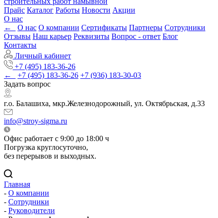
строительных работ намывной
Прайс
Каталог
Работы
Новости
Акции
О нас
←
О нас
О компании
Сертификаты
Партнеры
Сотрудники
Отзывы
Наш карьер
Реквизиты
Вопрос - ответ
Блог
Контакты
Личный кабинет
+7 (495) 183-36-26
←
+7 (495) 183-36-26
+7 (936) 183-30-03
Задать вопрос
г.о. Балашиха, мкр.Железнодорожный, ул. Октябрьская, д.33
info@stroy-sigma.ru
Офис работает с 9:00 до 18:00 ч
Погрузка круглосуточно,
без перерывов и выходных.
Главная
-
О компании
-
Сотрудники
-
Руководители