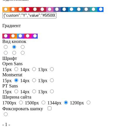
Градиент
Вид кнопок
Шрифт
Open Sans
15px
14px
13px
Montserrat
15px
14px
13px
PT Sans
15px
14px
13px
Ширина сайта
1700px
1500px
1344px
1200px
Фиксировать шапку
- 1 -