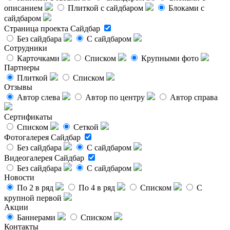
описанием
Плиткой с сайдбаром
Блоками с
сайдбаром
Страница проекта
Сайдбар
Без сайдбара
С сайдбаром
Сотрудники
Карточками
Списком
Крупными фото
Партнеры
Плиткой
Списком
Отзывы
Автор слева
Автор по центру
Автор справа
Сертификаты
Списком
Сеткой
Фотогалерея
Сайдбар
Без сайдбара
С сайдбаром
Видеогалерея
Сайдбар
Без сайдбара
С сайдбаром
Новости
По 2 в ряд
По 4 в ряд
Списком
С
крупной первой
Акции
Баннерами
Списком
Контакты