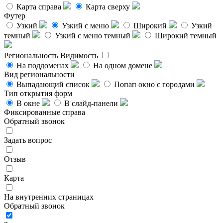
Карта справа
Карта сверху
Футер
Узкий
Узкий с меню
Широкий
Узкий
темный
Узкий с меню темный
Широкий темный
Региональность
Видимость
На поддоменах
На одном домене
Вид региональности
Выпадающий список
Попап окно с городами
Тип открытия форм
В окне
В слайд-панели
Фиксированные справа
Обратный звонок
Задать вопрос
Отзыв
Карта
На внутренних страницах
Обратный звонок