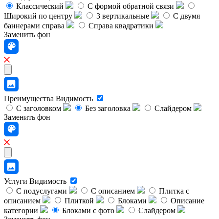
Классический
C формой обратной связи
Широкий по центру
3 вертикальные
С двумя
баннерами справа
Справа квадратики
Заменить фон
Преимущества
Видимость
С заголовком
Без заголовка
Слайдером
Заменить фон
Услуги
Видимость
С подуслугами
С описанием
Плитка с
описанием
Плиткой
Блоками
Описание
категории
Блоками с фото
Слайдером