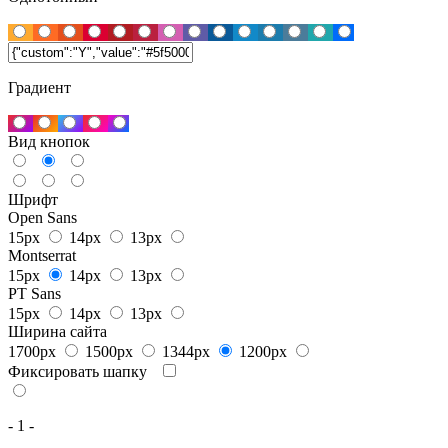
Градиент
Вид кнопок
Шрифт
Open Sans
15px
14px
13px
Montserrat
15px
14px
13px
PT Sans
15px
14px
13px
Ширина сайта
1700px
1500px
1344px
1200px
Фиксировать шапку
- 1 -