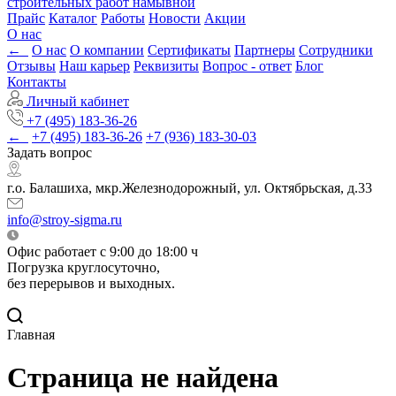
строительных работ намывной
Прайс
Каталог
Работы
Новости
Акции
О нас
←
О нас
О компании
Сертификаты
Партнеры
Сотрудники
Отзывы
Наш карьер
Реквизиты
Вопрос - ответ
Блог
Контакты
Личный кабинет
+7 (495) 183-36-26
←
+7 (495) 183-36-26
+7 (936) 183-30-03
Задать вопрос
г.о. Балашиха, мкр.Железнодорожный, ул. Октябрьская, д.33
info@stroy-sigma.ru
Офис работает с 9:00 до 18:00 ч
Погрузка круглосуточно,
без перерывов и выходных.
Главная
Страница не найдена