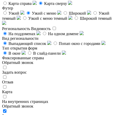
Карта справа
Карта сверху
Футер
Узкий
Узкий с меню
Широкий
Узкий
темный
Узкий с меню темный
Широкий темный
Региональность
Видимость
На поддоменах
На одном домене
Вид региональности
Выпадающий список
Попап окно с городами
Тип открытия форм
В окне
В слайд-панели
Фиксированные справа
Обратный звонок
Задать вопрос
Отзыв
Карта
На внутренних страницах
Обратный звонок