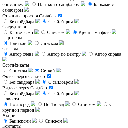
описанием
Плиткой с сайдбаром
Блоками с
сайдбаром
Страница проекта
Сайдбар
Без сайдбара
С сайдбаром
Сотрудники
Карточками
Списком
Крупными фото
Партнеры
Плиткой
Списком
Отзывы
Автор слева
Автор по центру
Автор справа
Сертификаты
Списком
Сеткой
Фотогалерея
Сайдбар
Без сайдбара
С сайдбаром
Видеогалерея
Сайдбар
Без сайдбара
С сайдбаром
Новости
По 2 в ряд
По 4 в ряд
Списком
С
крупной первой
Акции
Баннерами
Списком
Контакты