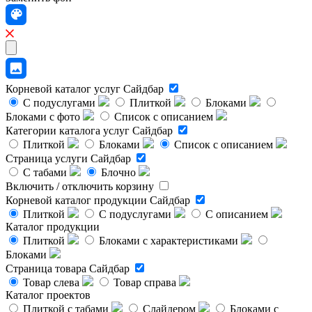
Корневой каталог услуг
Сайдбар
С подуслугами
Плиткой
Блоками
Блоками с фото
Список с описанием
Категории каталога услуг
Сайдбар
Плиткой
Блоками
Список с описанием
Страница услуги
Сайдбар
С табами
Блочно
Включить / отключить корзину
Корневой каталог продукции
Сайдбар
Плиткой
С подуслугами
С описанием
Каталог продукции
Плиткой
Блоками с характеристиками
Блоками
Страница товара
Сайдбар
Товар слева
Товар справа
Каталог проектов
Плиткой с табами
Слайдером
Блоками с